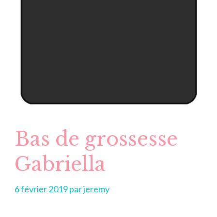
Bas de grossesse
Gabriella
6 février 2019
par
jeremy